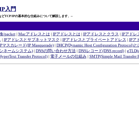
IP入門
などTCP/IPの基本的な仕組みについて解説します、--
packet
|
Macアドレスとは
|
IPアドレスとは
|
IPアドレスとクラス
|
IPアド
ス
|
IPアドレスとサブネットマスク
|
IPアドレスとプライベートアドレス
|
IP
IPマスカレード(IP Masquerade)
|
DHCP(Dynamic Host Configuration Protocol)
:ドメインネームシステム)
|
DNSの問い合わせ方法
|
DNSレコード(DNS record)
|
gTLD(g
yperText Transfer Protocol)
|
電子メールの仕組み
|
SMTP(Simple Mail Transfer P