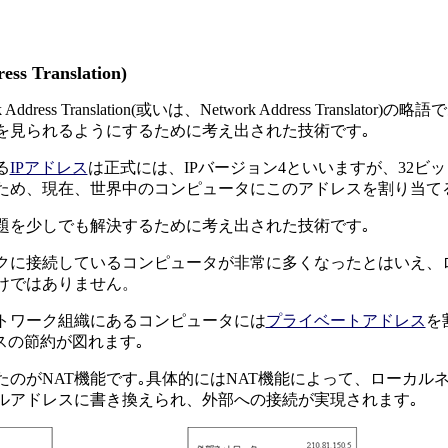
ss Translation)
Address Translation(或いは、Network Address Tra
を見られるようにするために考え出された技術です｡
る
IPアドレス
は正式には、IPバージョン4といいますが、32ビ
ため、現在、世界中のコンピュータにこのアドレスを割り当て
題を少しでも解決するために考え出された技術です｡
に接続しているコンピュータが非常に多くなったとはいえ、
けではありません。
ワーク組織にあるコンピュータには
プライベートアドレス
を
スの節約が図れます｡
のがNAT機能です｡具体的にはNAT機能によって、ローカル
ルアドレスに書き換えられ、外部への接続が実現されます｡