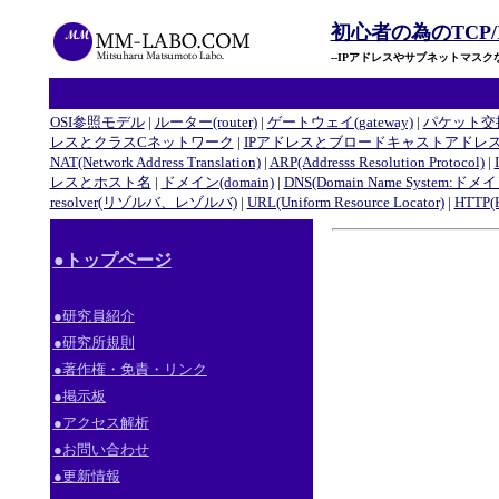
初心者の為のTCP/
--IPアドレスやサブネットマスク
OSI参照モデル
|
ルーター(router)
|
ゲートウェイ(gateway)
|
パケット交換/
レスとクラスCネットワーク
|
IPアドレスとブロードキャストアドレ
NAT(Network Address Translation)
|
ARP(Addresss Resolution Protocol)
|
レスとホスト名
|
ドメイン(domain)
|
DNS(Domain Name System
resolver(リゾルバ、レゾルバ)
|
URL(Uniform Resource Locator)
|
HTTP(H
●トップページ
●研究員紹介
●研究所規則
●著作権・免責・リンク
●掲示板
●アクセス解析
●お問い合わせ
●更新情報