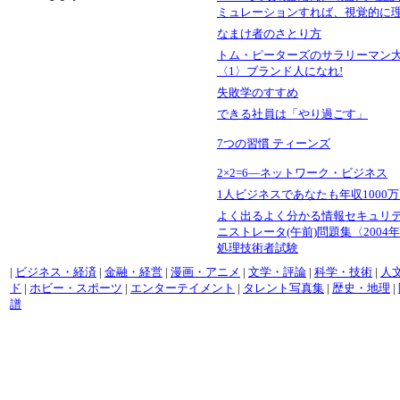
ミュレーションすれば、視覚的に
なまけ者のさとり方
トム・ピーターズのサラリーマン
〈1〉ブランド人になれ!
失敗学のすすめ
できる社員は「やり過ごす」
7つの習慣 ティーンズ
2×2=6―ネットワーク・ビジネス
1人ビジネスであなたも年収1000万
よく出るよく分かる情報セキュリ
ニストレータ(午前)問題集〈2004
処理技術者試験
|
ビジネス・経済
|
金融・経営
|
漫画・アニメ
|
文学・評論
|
科学・技術
|
人
ド
|
ホビー・スポーツ
|
エンターテイメント
|
タレント写真集
|
歴史・地理
|
譜