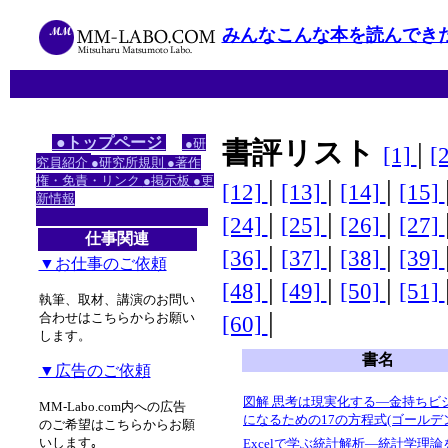
みんなこんな本を読んでき
●トップページ
●研
書評リスト
|
[1]
[
究員紹介
●研究所規則
●著作
権・免責・リンク
●掲示板
●更
|
|
|
[12]
[13]
[14]
[15]
新情報
|
|
|
[24]
[25]
[26]
[27]
仕事関連
|
|
|
[36]
[37]
[38]
[39]
▼お仕事のご依頼
|
|
|
[48]
[49]
[50]
[51]
執筆、取材、講演のお問い
|
合わせはこちらからお願い
[60]
します。
書名
▼広告のご依頼
図解 思考は現実化する―金持ちビ
MM-Labo.com内への広告
になるための17の方程式(ゴールデ
のご希望はこちらからお願
いします｡
Excelで学ぶ統計解析―統計学理論を