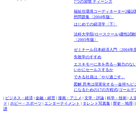
7つの習慣 ティーンズ
福祉住環境コーディネーター2級試
想問題集〈2004年版〉
はじめての経済学〈下〉
法科大学院(ロースクール)適性試
〈2005年版〉
ゼミナール日本経済入門〈2004年
失敗学のすすめ
エスキモーに氷を売る―魅力のな
いかにセールスするか
できる社員は「やり過ごす」
図解 思考は現実化する―金持ちビ
になるための17の方程式(ゴールデ
|
ビジネス・経済
|
金融・経営
|
漫画・アニメ
|
文学・評論
|
科学・技術
|
人
ド
|
ホビー・スポーツ
|
エンターテイメント
|
タレント写真集
|
歴史・地理
|
譜