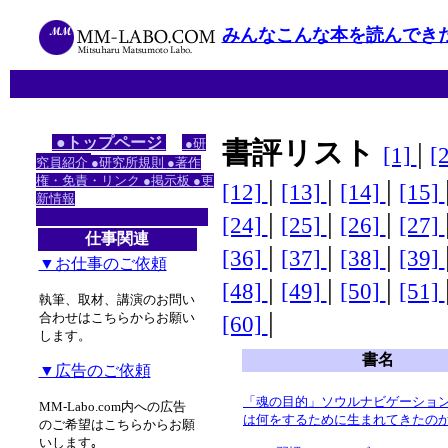
みんなこんな本を読んでき
●トップページ
●研
書評リスト
|
[1]
[
究員紹介
●研究所規則
●著作
権・免責・リンク
●掲示板
●更
|
|
|
[12]
[13]
[14]
[15]
新情報
|
|
|
[24]
[25]
[26]
[27]
仕事関連
|
|
|
[36]
[37]
[38]
[39]
▼お仕事のご依頼
|
|
|
[48]
[49]
[50]
[51]
執筆、取材、講演のお問い
|
合わせはこちらからお願い
[60]
します。
書名
▼広告のご依頼
「魂の目的」ソウルナビゲーショ
MM-Labo.com内への広告
は何をするために生まれてきたの
のご希望はこちらからお願
いします｡