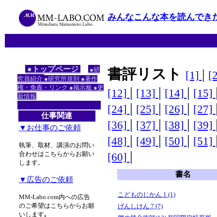
みんなこんな本を読んでき
●トップページ
●研
書評リスト
|
[1]
[
究員紹介
●研究所規則
●著作
権・免責・リンク
●掲示板
●更
|
|
|
[12]
[13]
[14]
[15]
新情報
|
|
|
[24]
[25]
[26]
[27]
仕事関連
|
|
|
[36]
[37]
[38]
[39]
▼お仕事のご依頼
|
|
|
[48]
[49]
[50]
[51]
執筆、取材、講演のお問い
|
合わせはこちらからお願い
[60]
します。
書名
▼広告のご依頼
こどものじかん 1 (1)
MM-Labo.com内への広告
のご希望はこちらからお願
げんしけん 7 (7)
いします｡