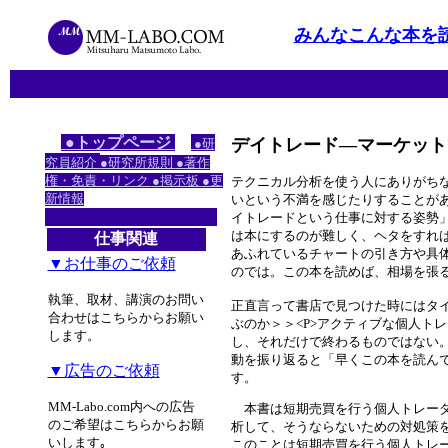
みんなこんな本を
●トップページ
デイトレード―マーケットで勝ち続
●研
究員紹介
●研究所規則
●著作
権・免責・リンク
●掲示板
●更
テクニカル分析を使う人にありがち
新情報
いという不満を感じたりすることが
イトレードという仕事に対する姿勢
は本にするのが難しく、ヘタをすれば
仕事関連
あふれているチャートの引き方や具
▼お仕事のご依頼
のでは。この本を読めば、相場を張
執筆、取材、講演のお問い
正直言って書店で見つけた時にはタイ
合わせはこちらからお願い
ぶのか＞＞<P>アクティブな個人ト
します。
し、それだけで終わるものではない。
動を振り返ると「早くこの本を読んで
▼広告のご依頼
す。
MM-Labo.com内への広告
本書は短期売買を行う個人トレーダ
のご希望はこちらからお願
析して、そうならないための対処策を
いします｡
このことは短期売買を行う個人トレー