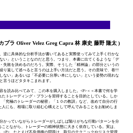
r Velez Greg Capra 林 康史 藤野 隆太 )
、逆に具体的な分析手法が書いてあると実際使ってみて上手く行かな
ない」ということなのだと思う。つまり、本書に出てくるような「デ
・失敗を決めるのだろう。実際、そうした「精神論」の部分というの
り返して述べると言うのは上手い方法だと思う。その意味で、巷!!!
しない」あるいは「不必要に分厚い本にしない」という姿勢の現れな
と言うほどタタキこまれます。
を読み比べてみて、この本を購入しました。<P>＜＜本書で何を学
れたトレーディング・プランを習得することを目的としている。しか
」「究極のトレーダーの秘密」「１０の教訓」など、改めて自分の行
た人にも、相場に取り組む心構えとして呼んでみることをお勧めしま
分かっていながらトレーダーがしばしば陥りがちな行動パターンを分
ることながら、トレーダーの精神状態に大きく依存している。実は、
<P> たとえば不良債権の問題は、取引のテクニックやリスク管理