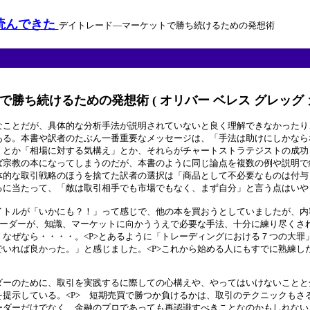
読んできた
デイトレード―マーケットで勝ち続けるための発想術
けるための発想術 ( オリバー ベレス グレッグ カプラ Olive
なことだが、具体的な分析手法が説明されていないと良く理解できなかったり
ある。本書や訳者のたぶん一番重要なメッセージは、「手法は助けにしかなら
」とか「相場に対する気構え」とか、それらがチャートストラテジストの成功
宗教の本になってしまうのだが、本書のように同じ論点を複数の例や説明で繰
体的な取引戦略のほうを捨てた訳者の選択は「商品として不必要なものは付与
るに当たって、「敵は取引相手でも市場でもなく、まず自分」と言う点はいや
トルが「いかにも？！」って感じで、他の本を買おうとしていましたが、内容
レーダーが、知識、マーケットに向かううえで必要な手法、十分に練り尽くさ
なぜなら・・・・。<P>とあるように「トレーディングにおける７つの大罪
いれば良かった。」と感じました。<P>これから始める人にもすでに熟練し
ーのために、取引を実践するに際しての心構えや、やってはいけないことと
提示している。<P> 短期売買で勝つか負けるかは、取引のテクニックもさ
ダーだけでなく、金融のプロであっても再認識すべきことなのかもしれない。