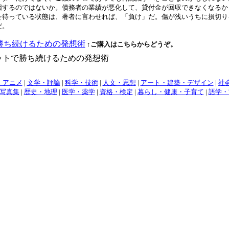
因するのではないか。債務者の業績が悪化して、貸付金が回収できなくなるか
待っている状態は、著者に言わせれば、「負け」だ。傷が浅いうちに損切りを
だ。
勝ち続けるための発想術
↑ご購入はこちらからどうぞ。
・アニメ
|
文学・評論
|
科学・技術
|
人文・思想
|
アート・建築・デザイン
|
社
写真集
|
歴史・地理
|
医学・薬学
|
資格・検定
|
暮らし・健康・子育て
|
語学・