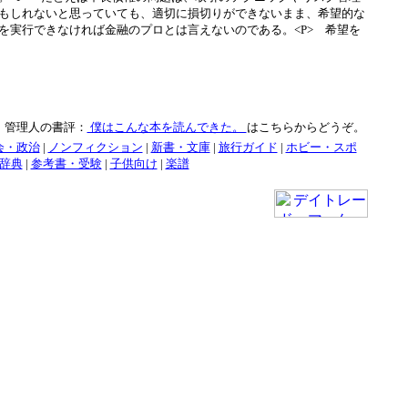
もしれないと思っていても、適切に損切りができないまま、希望的な
実行できなければ金融のプロとは言えないのである。<P> 希望を
管理人の書評：
僕はこんな本を読んできた。
はこちらからどうぞ。
会・政治
|
ノンフィクション
|
新書・文庫
|
旅行ガイド
|
ホビー・スポ
辞典
|
参考書・受験
|
子供向け
|
楽譜