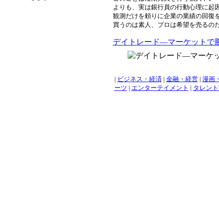
よりも、実は銀行員の行動心理に起
観測だけを頼りに企業の業績の回復を
買うのは素人、プロは希望を売るの
デイトレード―マーケットで
|
ビジネス・経済
|
金融・経営
|
漫画
ーツ
|
エンターテイメント
|
タレント