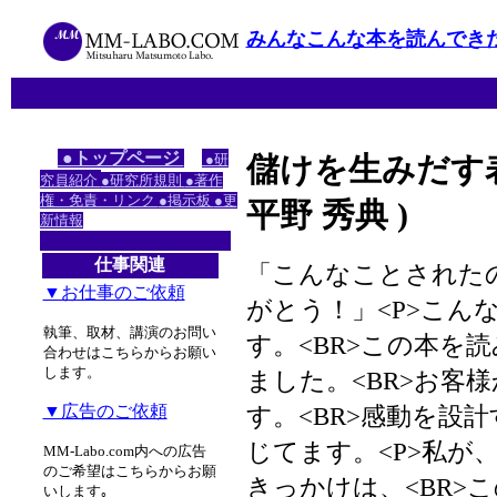
みんなこんな本を読んでき
●トップページ
●研
儲けを生みだす
究員紹介
●研究所規則
●著作
権・免責・リンク
●掲示板
●更
平野 秀典 )
新情報
仕事関連
「こんなことされたの
▼お仕事のご依頼
がとう！」<P>こ
執筆、取材、講演のお問い
す。<BR>この本を
合わせはこちらからお願い
します。
ました。<BR>お客
▼広告のご依頼
す。<BR>感動を設
じてます。<P>私が
MM-Labo.com内への広告
のご希望はこちらからお願
きっかけは、<BR>
いします｡