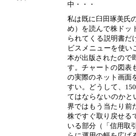
中・・・
私は既に臼田琢美氏
め）を読んで株ドッ
られてくる説明書だ
ビスメニューを使い
本が出版されたので即
す。チャートの図表
の実際のネット画面
すい。どうして、15
てはならないのかと
界ではもう当たり前
株ですぐ取り戻せるで
いる部分（「信用取
らに運用の幅を広げ