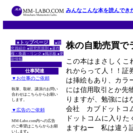
みんなこんな本を読んでき
●トップページ
●研
株の自動売買でラ
究員紹介
●研究所規則
●著作
権・免責・リンク
●掲示板
●更
新情報
この本はまさしくこ
れからって人！！証券
仕事関連
▼お仕事のご依頼
は挿絵もあり、カラ
には信用取引とか先
執筆、取材、講演のお問い
合わせはこちらからお願い
りますが、勉強には
します。
会社 カブドットコ
▼広告のご依頼
ドットコムに入りた
MM-Labo.com内への広告
のご希望はこちらからお願
ますねー 私は違う
いします｡