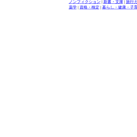
ノンフィクション
|
新書・文庫
|
旅行
薬学
|
資格・検定
|
暮らし・健康・子