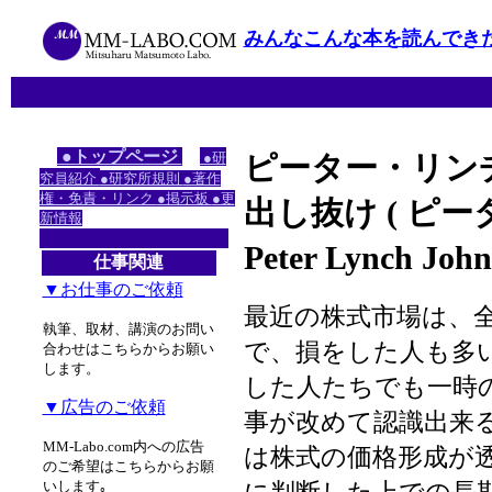
みんなこんな本を読んでき
●トップページ
●研
ピーター・リン
究員紹介
●研究所規則
●著作
権・免責・リンク
●掲示板
●更
出し抜け ( ピ
新情報
Peter Lynch J
仕事関連
▼お仕事のご依頼
最近の株式市場は、
執筆、取材、講演のお問い
で、損をした人も多
合わせはこちらからお願い
します。
した人たちでも一時
▼広告のご依頼
事が改めて認識出来る
MM-Labo.com内への広告
は株式の価格形成が
のご希望はこちらからお願
いします｡