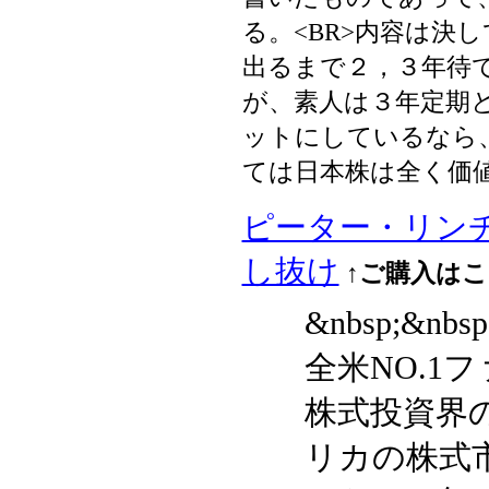
る。<BR>内容は決
出るまで２，３年待て
が、素人は３年定期と
ットにしているなら、
ては日本株は全く価
ピーター・リン
し抜け
↑ご購入は
&nbsp;&n
全米NO.
株式投資界
リカの株式市