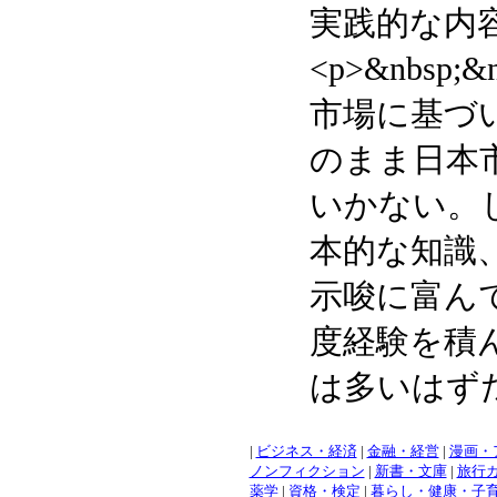
実践的な内
<p>&nbsp
市場に基づ
のまま日本
いかない。
本的な知識
示唆に富ん
度経験を積
は多いはず
|
ビジネス・経済
|
金融・経営
|
漫画・
ノンフィクション
|
新書・文庫
|
旅行
薬学
|
資格・検定
|
暮らし・健康・子